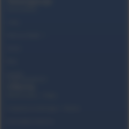
Nawigacja
Strona Główna
O Nas
Nasze produkty
Serwis
Blog
Kontakt
Polityka prywatności
Oferta
Monitorowanie – Philips
Urządzenia monitorujące – Masimo
Informatyka medyczna