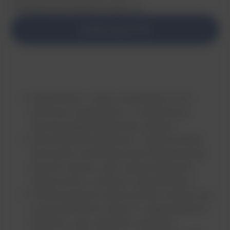
Pulsoksymetr Masimo Rad-97
Wyślij zapytanie
Wyświetlacz: Jasny wyświetlacz LCD,
kolorowy wyświetlacz z możliwością
ręcznej regulacji jasności ekranu
Automatyczna jasność: Czujnik światła
otoczenia automatycznie dostosowuje
jasność ekranu, aby zoptymalizować
widoczność w różnych ustawieniach
Profile pacjenta: Ikona profilu zmienia się,
a przycisk Home świeci w odpowiednich
kolorach, aby zapewnić wizualne