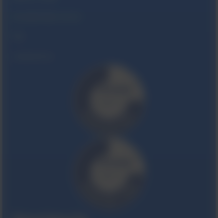
biuro@viridian.com.pl
Fax
22 844 29 62