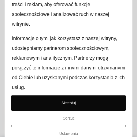
Video
użytkownika
treści i reklam, aby oferować funkcje
społecznościowe i analizować ruch w naszej
Strona, którą zamierzasz odwiedzić, zawiera
treści dotyczące sprzętu medycznego,
witrynie.
aparatury diagnostycznej oraz rozwiązań
Informacje o tym, jak korzystasz z naszej witryny,
przeznaczonych dla placówek ochrony zdrowia.
Materiały prezentowane na stronie są
udostępniamy partnerom społecznościowym,
kierowane wyłącznie do osób zawodowo
reklamowym i analitycznym. Partnerzy mogą
zainteresowanych tematyką medyczną, w
połączyć te informacje z innymi danymi otrzymanymi
szczególności pracowników sektora
od Ciebie lub uzyskanymi podczas korzystania z ich
medycznego oraz podmiotów leczniczych.
usług.
Klikając
„Wejdź na stronę”
, potwierdzasz, że
rozumiesz i akceptujesz powyższe informacje.
Akceptuj
Wejdź na
Opuść
Odrzuć
stronę
Firma
Ustawienia