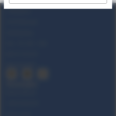
Lokalizacja
Ul. Morgowa 4
04-224 Warszawa
Godziny pracy
Pon. – Pt.:
8:00 – 16:00
NIP
521 29 83 607
KRS
0000044969
Kontakt
Numer telefonu
+(48) 22 844 30 30
Adres e-mail