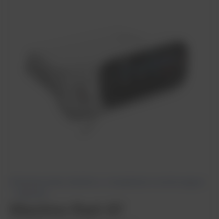
Pulsoksymetry Masimo
,
Urządzenia monitorujące
– Masimo
Masimo Rad-97