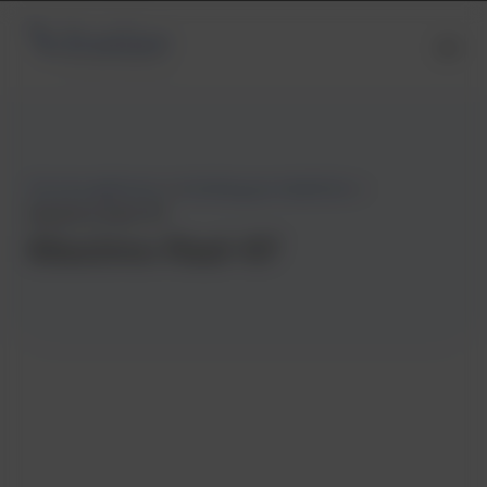
Strona główna
»
Katalog produktów
»
Masimo Rad-97
Masimo Rad-97