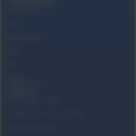
Nawigacja
Strona Główna
O Nas
Nasze produkty
Serwis
Blog
Kontakt
Polityka prywatności
Oferta
Monitorowanie – Philips
Urządzenia monitorujące – Masimo
Informatyka medyczna