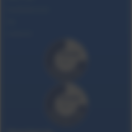
biuro@viridian.com.pl
Fax
22 844 29 62