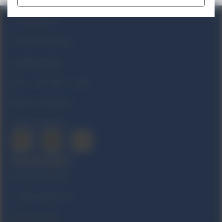
Lokalizacja
Ul. Morgowa 4
04-224 Warszawa
Godziny pracy
Pon. – Pt.:
8:00 – 16:00
NIP
521 29 83 607
KRS
0000044969
Kontakt
Numer telefonu
+(48) 22 844 30 30
Adres e-mail