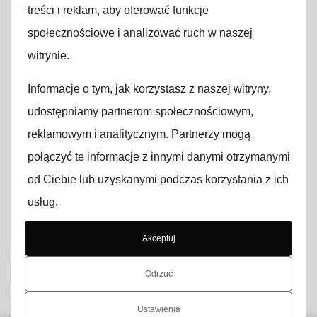
użytkownika
treści i reklam, aby oferować funkcje
społecznościowe i analizować ruch w naszej
Strona, którą zamierzasz odwiedzić, zawiera
Diagnostyka
treści dotyczące sprzętu medycznego,
witrynie.
aparatury diagnostycznej oraz rozwiązań
Diagnostyka specjalistyczna
Informacje o tym, jak korzystasz z naszej witryny,
przeznaczonych dla placówek ochrony zdrowia.
Materiały prezentowane na stronie są
udostępniamy partnerom społecznościowym,
Akcesoria medyczne
kierowane wyłącznie do osób zawodowo
reklamowym i analitycznym. Partnerzy mogą
zainteresowanych tematyką medyczną, w
połączyć te informacje z innymi danymi otrzymanymi
szczególności pracowników sektora
od Ciebie lub uzyskanymi podczas korzystania z ich
medycznego oraz podmiotów leczniczych.
usług.
Klikając
„Wejdź na stronę”
, potwierdzasz, że
rozumiesz i akceptujesz powyższe informacje.
Akceptuj
Wejdź na
Opuść
Odrzuć
stronę
Firma
Ustawienia