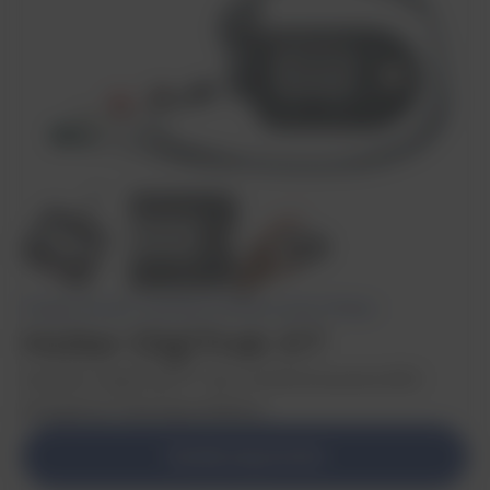
Diagnostyka
,
System Holterowski Philips
Holter DigiTrak XT
System DigiTrak XT do monitorowania EKG
pacjenta metodą Holtera.
Wyślij zapytanie