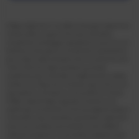
Philips DigiTrak XT to lekki, intuicyjny rejestrator
holterowski o ergonomicznym kształcie.
Urządzenie obsługuje się jedynie za pomocą 5
klawiszy funkcyjnych. Na ekranie wyświetlana
jest mapa odprowadzeń EKG w systemie EASI.
Taki schemat odprowadzeń pozwala
wyeliminować artefakty. Dzięki bardzo niskiej
wadze (ok. 80g wraz z baterią typu AAA) oraz
specjalnym zaczepom oraz paskom holtery
Philips zapewniają wygodę noszenia oraz
dyskrecję. Na ekranie można podejrzeć jeden z
3 kanałów, aby wizualnie sprawdzić zapis EKG.
Duży wyczuwalny przycisk jest znacznikiem
zdarzeń pacjenta, co pozwala zarejestrować