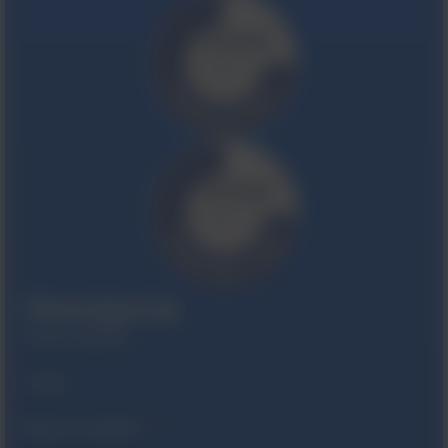
Nawigacja
Strona Główna
O Nas
Nasze produkty