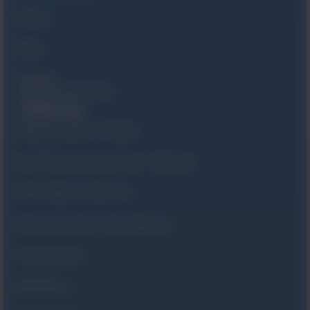
Serwis
Blog
Kontakt
Polityka prywatności
Oferta
Monitorowanie – Philips
Urządzenia monitorujące – Masimo
Informatyka medyczna
Kliniczny system informatyczny
Resuscytacja
Wentylacja