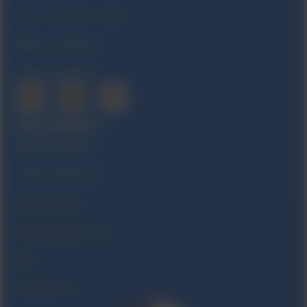
Pon. – Pt.:
8:00 – 16:00
NIP
521 29 83 607
KRS
0000044969
Kontakt
Numer telefonu
+(48) 22 844 30 30
Adres e-mail
biuro@viridian.com.pl
Fax
22 844 29 62