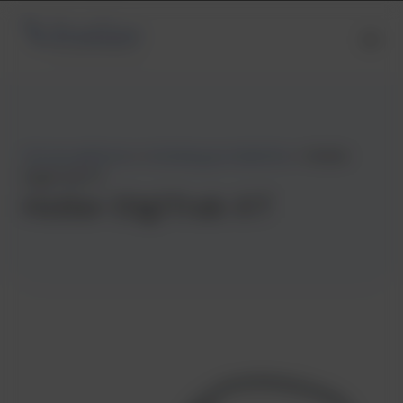
Strona główna
»
Katalog produktów
»
Holter
DigiTrak XT
Holter DigiTrak XT